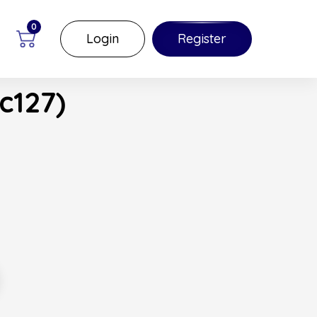
0
Login
Register
c127)